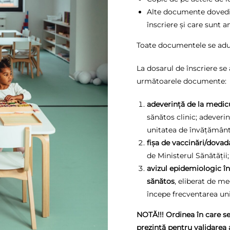
Alte documente dovedito
înscriere și care sunt a
Toate documentele se aduc î
La dosarul de înscriere se
următoarele documente:
adeverință de la medicu
sănătos clinic; adeverin
unitatea de învățământ
fișa de vaccinări/dovad
de Ministerul Sănătății;
avizul epidemiologic în
sănătos
, eliberat de m
începe frecventarea unit
NOTĂ!!! Ordinea în care se 
prezintă pentru validarea 