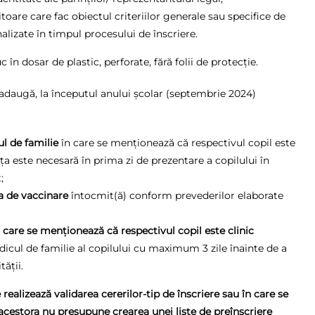
are care fac obiectul criteriilor generale sau specifice de
nalizate în timpul procesului de înscriere.
n dosar de plastic, perforate, fără folii de protecție.
 adaugă, la începutul anului școlar (septembrie 2024)
l de familie
în care se menționează că respectivul copil este
ța este necesară în prima zi de prezentare a copilului în
;
a de vaccinare
întocmit(ă) conform prevederilor elaborate
 care se menționează că respectivul copil este clinic
edicul de familie al copilului cu maximum 3 zile înainte de a
ății.
realizează validarea cererilor-tip de înscriere sau în care se
acestora nu presupune crearea unei liste de preînscriere