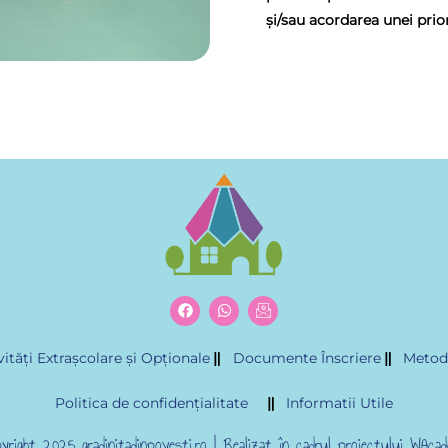
și/sau acordarea unei prior
vități Extrașcolare și Opționale
Documente Înscriere
Metod
Politica de confidențialitate
Informatii Utile
yright 2025 gradinitadinpovesti.ro | Realizat în cadrul proiectului
WAcad