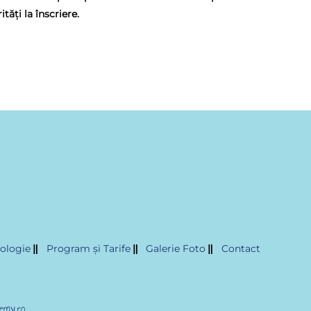
ități la înscriere.
ologie
Program și Tarife
Galerie Foto
Contact
emy.ro