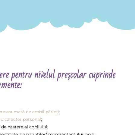
ere pentru nivelul preșcolar cuprinde
umente:
ere asumată de ambii părinți
;
cu caracter personal
;
 de naștere al copilului;
entitate ale părinților/ reprezentantului legal;