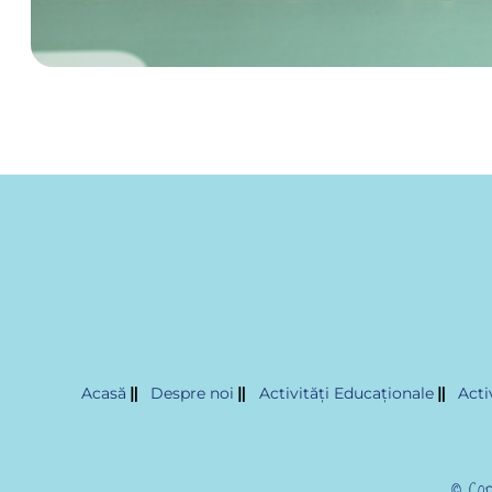
Acasă
Despre noi
Activități Educaționale
Acti
© Cop