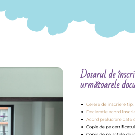
Dosarul de înscri
următoarele doc
Cerere de înscriere tip
;
Declaratie acord înscri
Acord prelucrare date 
Copie de pe certificatul
Copie de pe actele de id